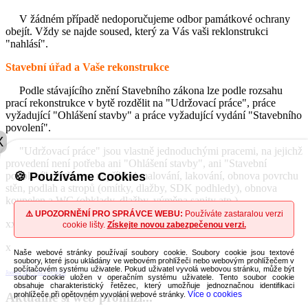
V žádném případě nedoporučujeme odbor památkové ochrany
obejít. Vždy se najde soused, který za Vás vaši reklonstrukci
"nahlásí".
Stavební úřad a Vaše rekonstrukce
Podle stávajícího znění Stavebního zákona lze podle rozsahu
prací rekonstrukce v bytě rozdělit na "Udržovací práce", práce
vyžadující "Ohlášení stavby" a práce vyžadující vydání "Stavebního
povolení".
X
"Udržovací práce" jsou vlastně jednoduchými pracemi, na jejichž
provedení není potřeba ani "Ohlášení stavby", ani "Stavební
povolení". Patří sem například malování, lakování, obnova povrchu
🍪 Používáme Cookies
stěn, podlah a stropů (omítky, dlažby, SDK podhledy), obnova
koupelen a WC (obklady, dlažby, výměna sanity atp.).
⚠️ UPOZORNĚNÍ PRO SPRÁVCE WEBU:
Používáte zastaralou verzi
xx
cookie lišty.
Získejte novou zabezpečenou verzi.
x
Naše webové stránky používají soubory cookie. Soubory cookie jsou textové
soubory, které jsou ukládány ve webovém prohlížeči nebo webovým prohlížečem v
počítačovém systému uživatele. Pokud uživatel vyvolá webovou stránku, může být
Joomla SEF URLs by Artio
soubor cookie uložen v operačním systému uživatele. Tento soubor cookie
obsahuje charakteristický řetězec, který umožňuje jednoznačnou identifikaci
Více o cookies
Aktuálně si web prohlíží...
prohlížeče při opětovném vyvolání webové stránky.