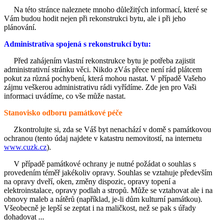
Na této stránce naleznete mnoho důležitých informací, které se
Vám budou hodit nejen při rekonstrukci bytu, ale i při jeho
plánování.
Administrativa spojená s rekonstrukcí bytu:
Před zahájením vlastní rekonstrukce bytu je potřeba zajistit
administrativní stránku věci. Nikdo zVás přece není rád plátcem
pokut za různá pochybení, která mohou nastat. V případě Vašeho
zájmu veškerou administrativu rádi vyřídíme. Zde jen pro Vaši
informaci uvádíme, co vše může nastat.
Stanovisko odboru památkové péče
Zkontrolujte si, zda se Váš byt nenachází v domě s památkovou
ochranou (tento údaj najdete v katastru nemovitostí, na internetu
www.cuzk.cz
).
V případě památkové ochrany je nutné požádat o souhlas s
provedením téměř jakékoliv opravy. Souhlas se vztahuje především
na opravy dveří, oken, změny dispozic, opravy topení a
elektroinstalace, opravy podlah a stropů. Může se vztahovat ale i na
obnovy maleb a nátěrů (například, je-li dům kulturní památkou).
Všeobecně je lepší se zeptat i na maličkost, než se pak s úřady
dohadovat ...