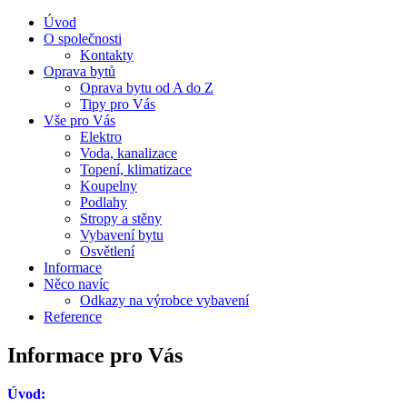
Úvod
O společnosti
Kontakty
Oprava bytů
Oprava bytu od A do Z
Tipy pro Vás
Vše pro Vás
Elektro
Voda, kanalizace
Topení, klimatizace
Koupelny
Podlahy
Stropy a stěny
Vybavení bytu
Osvětlení
Informace
Něco navíc
Odkazy na výrobce vybavení
Reference
Informace pro Vás
Úvod: