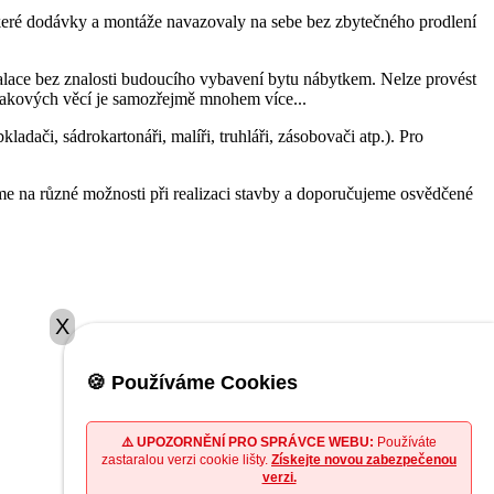
eškeré dodávky a montáže navazovaly na sebe bez zbytečného prodlení
alace bez znalosti budoucího vybavení bytu nábytkem. Nelze provést
 takových věcí je samozřejmě mnohem více...
dači, sádrokartonáři, malíři, truhláři, zásobovači atp.). Pro
e na různé možnosti při realizaci stavby a doporučujeme osvědčené
X
🍪 Používáme Cookies
⚠️ UPOZORNĚNÍ PRO SPRÁVCE WEBU:
Používáte
zastaralou verzi cookie lišty.
Získejte novou zabezpečenou
verzi.