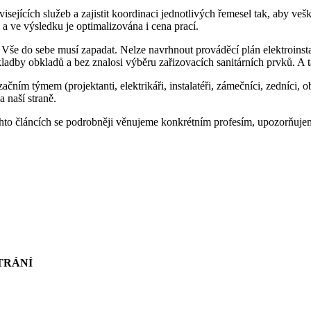
sejících služeb a zajistit koordinaci jednotlivých řemesel tak, aby v
a ve výsledku je optimalizována i cena prací.
Vše do sebe musí zapadat. Nelze navrhnout prováděcí plán elektroinst
ladby obkladů a bez znalosi výběru zařizovacích sanitárních prvků. A
 týmem (projektanti, elektrikáři, instalatéři, zámečníci, zedníci, obkla
 naší straně.
hto článcích se podrobněji věnujeme konkrétním profesím, upozorňujem
TRÁNÍ