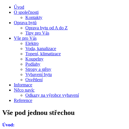
Úvod
O společnosti
Kontakty
Oprava bytů
Oprava bytu od A do Z
Tipy pro Vás
Vše pro Vás
Elektro
Voda, kanalizace
Topení, klimatizace
Koupelny
Podlahy
Stropy a stěny
Vybavení bytu
Osvětlení
Informace
Něco navíc
Odkazy na výrobce vybavení
Reference
Vše pod jednou střechou
Úvod: