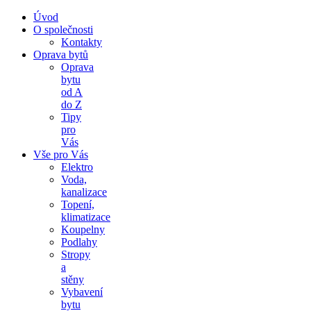
Úvod
O společnosti
Kontakty
Oprava bytů
Oprava
bytu
od A
do Z
Tipy
pro
Vás
Vše pro Vás
Elektro
Voda,
kanalizace
Topení,
klimatizace
Koupelny
Podlahy
Stropy
a
stěny
Vybavení
bytu