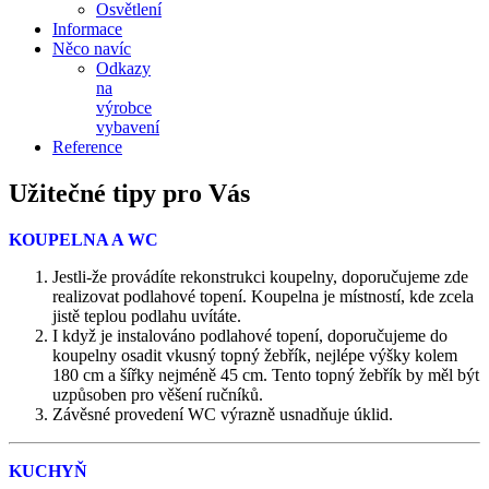
Osvětlení
Informace
Něco navíc
Odkazy
na
výrobce
vybavení
Reference
Užitečné tipy pro Vás
KOUPELNA A WC
Jestli-že provádíte rekonstrukci koupelny, doporučujeme zde
realizovat podlahové topení. Koupelna je místností, kde zcela
jistě teplou podlahu uvítáte.
I když je instalováno podlahové topení, doporučujeme do
koupelny osadit vkusný topný žebřík, nejlépe výšky kolem
180 cm a šířky nejméně 45 cm. Tento topný žebřík by měl být
uzpůsoben pro věšení ručníků.
Závěsné provedení WC výrazně usnadňuje úklid.
KUCHYŇ