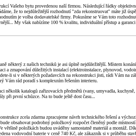
cí Vašeho bytu provedenou naší firmou. Následující řádky objektivně 
ládáme, že to nejdůležitější rozhodnutí "zda rekonstruovat" máte již ús
hodnutím je volba dodavatelské firmy. Pokusíme se Vám toto rozhodnutí
vnější... My však nabízíme 100 % kvalitu, individuální přístup a garanc
ně některý z našich techniků je asi úplně nejdůležitější. Místem konán
ci a zmapování důležitých instalací (elektroinstalace, plynovod, vodoi
te-li si v některých požadavcích na rekonstrukci jisti, rádi Vám na zák
erý Vám rád poradí s komplexním řešením interieru.
 několik katalogů zařizovacích předmětů (vany, umyvadla, kuchyně, s
y při první schůzce. Na to bude ještě dost času...
nstrukce zcela zdarma zpracujeme návrh technického řešení a výchoz
de obsahovat podrobný položkový rozpočet členěný podle místností a t
ětšině položkách budou uváděny samostatně materiál a montáž. Díky ro
dena vodovodní baterie v ceně 740 Kč, ale zákazník si v průběhu stavb