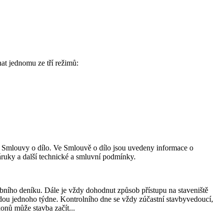
at jednomu ze tří režimů:
h Smlouvy o dílo. Ve Smlouvě o dílo jsou uvedeny informace o
áruky a další technické a smluvní podmínky.
bního deníku. Dále je vždy dohodnut způsob přístupu na staveniště
iodou jednoho týdne. Kontrolního dne se vždy zúčastní stavbyvedoucí,
konů může stavba začít...