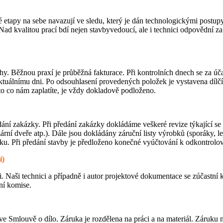
apy na sebe navazují ve sledu, který je dán technologickými postupy
ad kvalitou prací bdí nejen stavbyvedoucí, ale i technici odpovědní za 
. Běžnou praxí je průběžná fakturace. Při kontrolních dnech se za úča
tuálnímu dni. Po odsouhlasení provedených položek je vystavena dílčí f
to co nám zaplatíte, je vždy dokladově podloženo.
 zakázky. Při předání zakázky dokládáme veškeré revize týkající se úp
ní dveře atp.). Dále jsou dokládány záruční listy výrobků (sporáky, led
ku. Při předání stavby je předloženo konečné vyúčtování k odkontrolov
í)
Naši technici a případně i autor projektové dokumentace se zúčastní k
ní komise.
e Smlouvě o dílo. Záruka je rozdělena na práci a na materiál. Záruku n