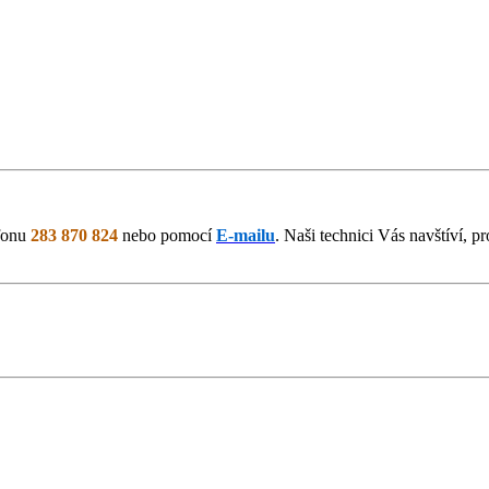
efonu
283 870 824
nebo pomocí
E-mailu
. Naši technici Vás navštíví, 