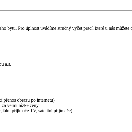
eho bytu. Pro úplnost uvádíme stručný výčet prací, které u nás můžete 
u a.s.
í přenos obrazu po internetu)
u za velmi nízké ceny
tální přijímače TV, satelitní přijímače)