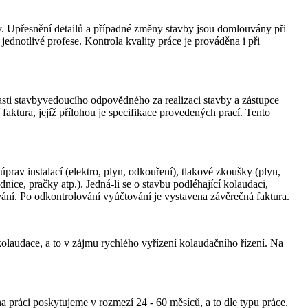
. Upřesnění detailů a případné změny stavby jsou domlouvány při
jednotlivé profese. Kontrola kvality práce je prováděna i při
sti stavbyvedoucího odpovědného za realizaci stavby a zástupce
aktura, jejíž přílohou je specifikace provedených prací. Tento
rav instalací (elektro, plyn, odkouření), tlakové zkoušky (plyn,
nice, pračky atp.). Jedná-li se o stavbu podléhající kolaudaci,
ání. Po odkontrolování vyúčtování je vystavena závěrečná faktura.
olaudace, a to v zájmu rychlého vyřízení kolaudačního řízení. Na
a práci poskytujeme v rozmezí 24 - 60 měsíců, a to dle typu práce.