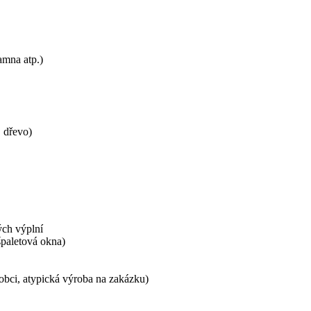
amna atp.)
 dřevo)
ých výplní
paletová okna)
obci, atypická výroba na zakázku)