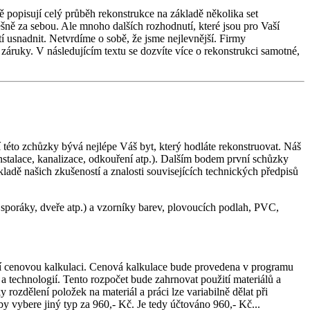
popisují celý průběh rekonstrukce na základě několika set
pěšně za sebou. Ale mnoho dalších rozhodnutí, které jsou pro Vaší
 usnadnit. Netvrdíme o sobě, že jsme nejlevnější. Firmy
i záruky. V následujícím textu se dozvíte více o rekonstrukci samotné,
í této zchůzky bývá nejlépe Váš byt, který hodláte rekonstruovat. Náš
nstalace, kanalizace, odkouření atp.). Dalším bodem první schůzky
ladě našich zkušeností a znalosti souvisejících technických předpisů
poráky, dveře atp.) a vzorníky barev, plovoucích podlah, PVC,
í cenovou kalkulaci. Cenová kalkulace bude provedena v programu
echnologií. Tento rozpočet bude zahrnovat použití materiálů a
zdělení položek na materiál a práci lze variabilně dělat při
y vybere jiný typ za 960,- Kč. Je tedy účtováno 960,- Kč...