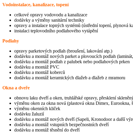
Vodoinstalace, kanalizace, topení
celkové opravy vodovodu a kanalizace
dodávky a výměny sanitární techniky
opravy a instalace topných systémů (ústřední topení, plynová k
instalaci teplovodního podlahového vytápění
Podlahy
opravy parketových podlah (broušení, lakování atp.)
dodávku a montáž nových parket a plovoucích podlah (laminát,
dodávku a montáž podlah z palubek nebo podlahových prken
dodávku a montáž PVC
dodávku a montáž koberců
dodávku a montáž keramických dlažeb a dlažeb z mramoru
Okna a dveře
obnovu laku dveří a oken, truhlářské opravy, přesklení skleněn
výměnu oken za okna nová (plastová okna Dimex, Eurookna, š
výměnu okenních kliček
dodávku žaluzií
dodávku a montáž nových dveří (Sapeli, Kronodoor a další výr
dodávku a montáž vstupních bezpečnostních dveří
dodávku a montáž těsnění do dveří