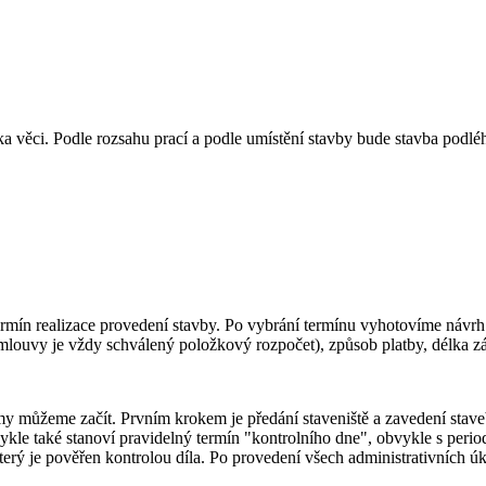
 věci. Podle rozsahu prací a podle umístění stavby bude stavba podléh
rmín realizace provedení stavby. Po vybrání termínu vyhotovíme návr
smlouvy je vždy schválený položkový rozpočet), způsob platby, délka z
y můžeme začít. Prvním krokem je předání staveniště a zavedení stave
bvykle také stanoví pravidelný termín "kontrolního dne", obvykle s per
který je pověřen kontrolou díla. Po provedení všech administrativních ú