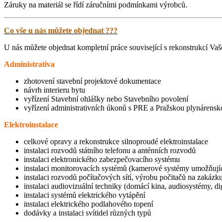
Záruky na materiál se řídí záručními podmínkami výrobců.
Co vše u nás můžete objednat ???
U nás můžete objednat kompletní práce související s rekonstrukcí Vaš
Administrativa
zhotovení stavební projektové dokumentace
návrh interieru bytu
vyřízení Stavební ohlášky nebo Stavebního povolení
vyřízení administrativních úkonů s PRE a Pražskou plynárensko
Elektroinstalace
celkové opravy a rekonstrukce silnoproudé elektroinstalace
instalaci rozvodů státního telefonu a anténních rozvodů
instalaci elektronického zabezpečovacího systému
instalaci monitorovacích systémů (kamerové systémy umožňujíc
instalaci rozvodů počítačových sítí, výrobu počitačů na zakázk
instalaci audiovizuální techniky (domácí kina, audiosystémy, digi
instalaci systémů elektrického vytápění
instalaci elektrického podlahového topení
dodávky a instalaci svítidel různých typů