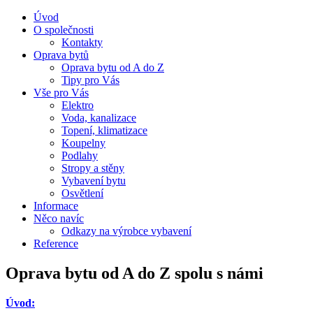
Úvod
O společnosti
Kontakty
Oprava bytů
Oprava bytu od A do Z
Tipy pro Vás
Vše pro Vás
Elektro
Voda, kanalizace
Topení, klimatizace
Koupelny
Podlahy
Stropy a stěny
Vybavení bytu
Osvětlení
Informace
Něco navíc
Odkazy na výrobce vybavení
Reference
Oprava bytu od A do Z spolu s námi
Úvod: