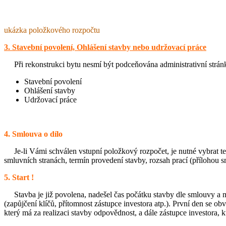
ukázka položkového rozpočtu
3. Stavební povolení, Ohlášení stavby nebo udržovací práce
Při rekonstrukci bytu nesmí být podceňována administrativní stránka
Stavební povolení
Ohlášení stavby
Udržovací práce
4. Smlouva o dílo
Je-li Vámi schválen vstupní položkový rozpočet, je nutné vybrat te
smluvních stranách, termín provedení stavby, rozsah prací (přílohou 
5. Start !
Stavba je již povolena, nadešel čas počátku stavby dle smlouvy a m
(zapůjčení klíčů, přítomnost zástupce investora atp.). První den se o
který má za realizaci stavby odpovědnost, a dále zástupce investora, 