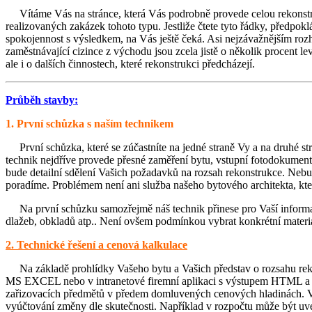
Vítáme Vás na stránce, která Vás podrobně provede celou rekonstruk
realizovaných zakázek tohoto typu. Jestliže čtete tyto řádky, předpok
spokojennost s výsledkem, na Vás ještě čeká. Asi nejzávažnějším roz
zaměstnávající cizince z východu jsou zcela jistě o několik procent le
ale i o dalších činnostech, které rekonstrukci předcházejí.
Průběh stavby:
1. První schůzka s naším technikem
První schůzka, které se zúčastníte na jedné straně Vy a na druhé stra
technik nejdříve provede přesné zaměření bytu, vstupní fotodokumenta
bude detailní sdělení Vašich požadavků na rozsah rekonstrukce. Nebude
poradíme. Problémem není ani služba našeho bytového architekta, kt
Na první schůzku samozřejmě náš technik přinese pro Vaší informaci
dlažeb, obkladů atp.. Není ovšem podmínkou vybrat konkrétní materiál
2. Technické řešení a cenová kalkulace
Na základě prohlídky Vašeho bytu a Vašich představ o rozsahu reko
MS EXCEL nebo v intranetové firemní aplikaci s výstupem HTML a bu
zařizovacích předmětů v předem domluvených cenových hladinách. Ve v
vyúčtování změny dle skutečnosti. Například v rozpočtu může být uve