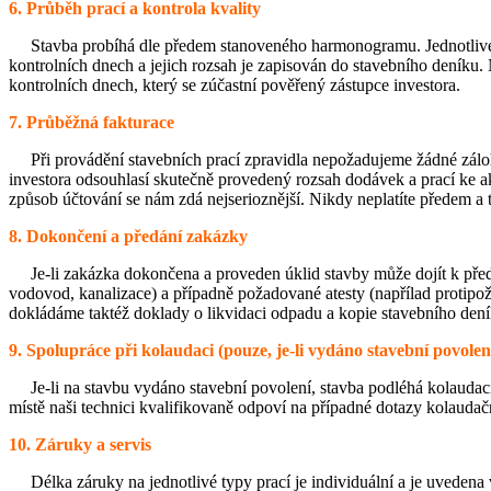
6. Průběh prací a kontrola kvality
Stavba probíhá dle předem stanoveného harmonogramu. Jednotlivé et
kontrolních dnech a jejich rozsah je zapisován do stavebního deníku. N
kontrolních dnech, který se zúčastní pověřený zástupce investora.
7. Průběžná fakturace
Při provádění stavebních prací zpravidla nepožadujeme žádné zálohy
investora odsouhlasí skutečně provedený rozsah dodávek a prací ke ak
způsob účtování se nám zdá nejserioznější. Nikdy neplatíte předem a 
8. Dokončení a předání zakázky
Je-li zakázka dokončena a proveden úklid stavby může dojít k předání
vodovod, kanalizace) a případně požadované atesty (napřílad protipožár
dokládáme taktéž doklady o likvidaci odpadu a kopie stavebního dení
9. Spolupráce při kolaudaci (pouze, je-li vydáno stavební povolen
Je-li na stavbu vydáno stavební povolení, stavba podléhá kolaudaci. 
místě naši technici kvalifikovaně odpoví na případné dotazy kolaudač
10. Záruky a servis
Délka záruky na jednotlivé typy prací je individuální a je uvedena v